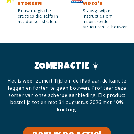
STOKKEN
VIDEO'S
Bouw magische
Stapsgewijze
creaties die zelfs in
instructies om
het donker stralen.
inspirerende
structuren te bouwen
ZOMERACTIE ☀️
Het is weer zomer! Tijd om de iPad aan de kant te
leggen en forten te gaan bouwen. Profiteer deze
zomer van onze scherpe aanbieding. Elk product
bestel je tot en met 31 augustus 2026 met
10%
korting
.