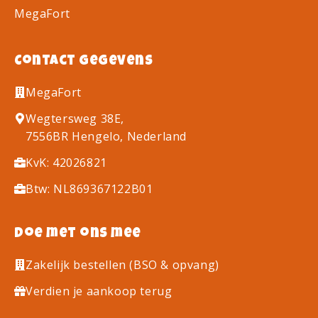
MegaFort
Contact gegevens
MegaFort
Wegtersweg 38E,
7556BR Hengelo, Nederland
KvK: 42026821
Btw: NL869367122B01
Doe met ons mee
Zakelijk bestellen (BSO & opvang)
Verdien je aankoop terug