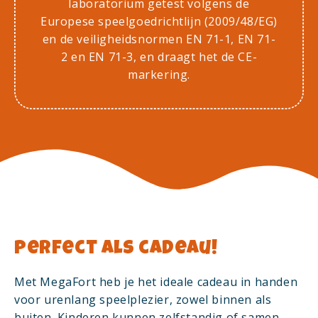
laboratorium getest volgens de
Europese speelgoedrichtlijn (2009/48/EG)
en de veiligheidsnormen EN 71-1, EN 71-
2 en EN 71-3, en draagt het de CE-
markering.
Perfect als cadeau!
Met MegaFort heb je het ideale cadeau in handen
voor urenlang speelplezier, zowel binnen als
buiten. Kinderen kunnen zelfstandig of samen