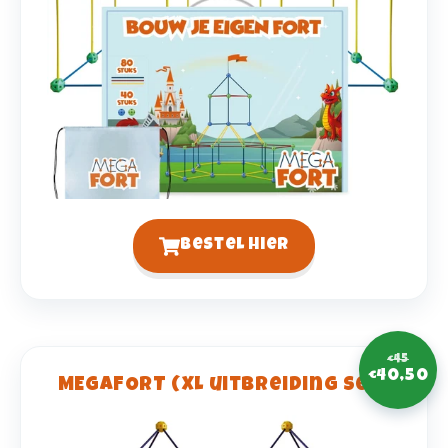
Bestel hier
€45
€40,50
MEGAFORT (XL uitbreiding set)