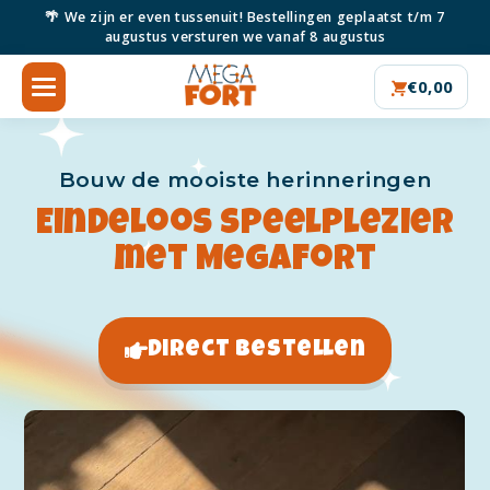
Meteen
🌴 We zijn er even tussenuit! Bestellingen geplaatst t/m 7
naar de
augustus versturen we vanaf 8 augustus
content
€0,00
Home
Bouw de mooiste herinneringen
Eindeloos speelplezier
Inspiratie
met MegaFort
Blog
Direct bestellen
Zakelijk
Shop